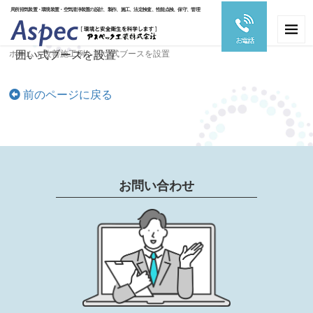
局所排気装置・環境装置・空気清浄装置の設計、製作、施工、法定検査、性能点検、保守、管理
囲い式ブースを設置
ホーム
> 改善施工例 >
囲い式ブースを設置
前のページに戻る
お問い合わせ